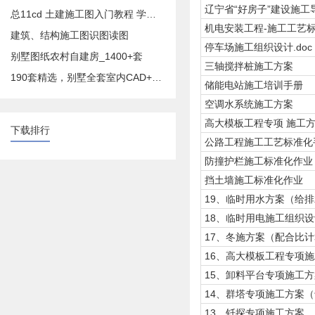
辽宁省“好房子”建设施工
总11cd 土建施工图入门教程 学预算造价必备
机电安装工程-施工工艺标
建筑、结构施工图识图读图
停车场施工组织设计.doc
别墅图纸农村自建房_1400+套
三轴搅拌桩施工方案
190套精选，别墅全套室内CAD+效果图
储能电站施工培训手册
空调水系统施工方案
高大模板工程专项 施工
下载排行
公路工程施工工艺标准化
防撞护栏施工标准化作业
挡土墙施工标准化作业
19、临时用水方案（给排
18、临时用电施工组织
17、冬施方案（配合比计
16、高大模板工程专项
15、卸料平台专项施工
14、群塔专项施工方案
13、钎探专项施工方案