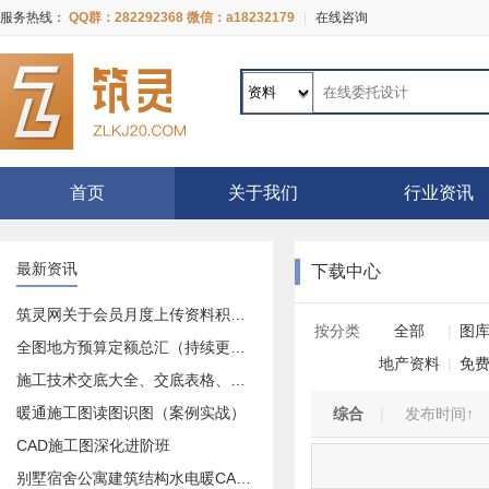
服务热线：
QQ群：282292368 微信：a18232179
|
在线咨询
首页
关于我们
行业资讯
最新资讯
下载中心
筑灵网关于会员月度上传资料积分奖励活动的公告
按分类
全部
|
图
全图地方预算定额总汇（持续更新中）
地产资料
|
免
施工技术交底大全、交底表格、交底记录等等大全
暖通施工图读图识图（案例实战）
综合
|
发布时间↑
CAD施工图深化进阶班
别墅宿舍公寓建筑结构水电暖CAD施工图