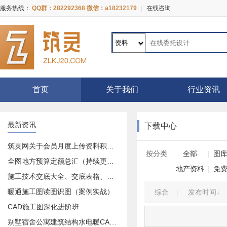
服务热线：
QQ群：282292368 微信：a18232179
|
在线咨询
首页
关于我们
行业资讯
最新资讯
下载中心
筑灵网关于会员月度上传资料积分奖励活动的公告
按分类
全部
|
图
全图地方预算定额总汇（持续更新中）
地产资料
|
免
施工技术交底大全、交底表格、交底记录等等大全
暖通施工图读图识图（案例实战）
综合
|
发布时间↓
CAD施工图深化进阶班
别墅宿舍公寓建筑结构水电暖CAD施工图