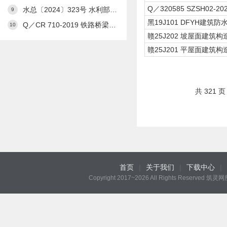
Q／320585 SZSH02
水总〔2024〕323号 水利部关于发布《水利工程设计概（估）算编制规定》及水利工程系列定额的通知
9
黑19J101 DFYH建筑防
Q／CR 710-2019 铁路桥梁预应力管道自动压浆系统
10
赣25J202 坡屋面建筑构
赣25J201 平屋面建筑构
共 321 
首页
|
关于我们
|
下载中心
|
Copyright 2017~2026 All Rights Reserved