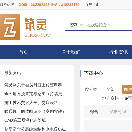
服务热线：
QQ群：282292368 微信：a18232179
|
在线咨询
资料
首页
关于我们
行业资讯
最新资讯
下载中心
筑灵网关于会员月度上传资料积分奖励活动的公告
按分类
全部
|
图
全图地方预算定额总汇（持续更新中）
地产资料
|
免
施工技术交底大全、交底表格、交底记录等等大全
暖通施工图读图识图（案例实战）
综合
|
发布时间↑
CAD施工图深化进阶班
别墅宿舍公寓建筑结构水电暖CAD施工图