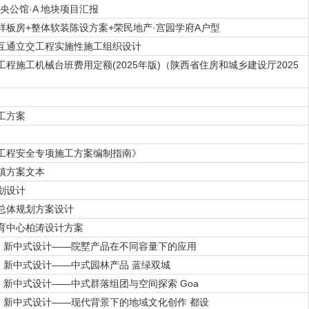
央公馆·A 地块项目汇报
样板房+整体软装陈设方案+荣民地产·宫园学府A户型
互通立交工程实施性施工组织设计
程施工机械台班费用定额(2025年版)（陕西省住房和城乡建设厅2025
工方案
工程安全专项施工方案编制指南》
镇方案文本
划设计
总体规划方案设计
育中心柏涛设计方案
9月 新中式设计——院墅产品在不同容量下的应用
9月 新中式设计——中式园林产品 蓝绿双城
9月 新中式设计——中式群落组团与空间探索 Goa
9月 新中式设计——现代背景下的地域文化创作 都设