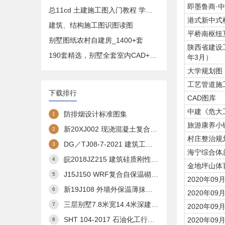
即墨鲁商·中
总11cd 土建施工图入门教程 学预算造价必备
港式新中式
建筑、结构施工图识图读图
平桥南枢纽
别墅图纸农村自建房_1400+套
陕西省建设工
190套精选，别墅全套室内CAD+效果图
年3月）
大学规划图
工艺管道施
下载排行
CAD图库
中建《危大
防排烟设计标准图集
1
旅游康养小
新20XJ002 现浇混凝土复合外保温模板(XJJS)建筑构造
2
村庄整治规
DG／TJ08-7-2021 建筑工程交通设计及停车库(场)设置标准(完整扫描版)
3
海宁综合体
皖2018JZ215 建筑硅质刚性防水构造图集
4
金地坪山体
J15J150 WRF复合自保温砌块构造
5
2020年0
新19J108 外墙外保温薄抹灰系统建筑构造
6
2020年0
三层别墅7.8米宽14.4米深建筑方案3
7
2020年0
SHT 104-2017 石油化工行业通用图 总图运输通用图集--储罐区防火堤
2020年0
8