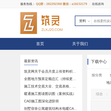
服务热线：
QQ群：282292368 微信：a18232179
|
在线咨询
资料
首页
关于我们
最新资讯
下载中心
筑灵网关于会员月度上传资料积分奖励活动的公告
按分类
全图地方预算定额总汇（持续更新中）
地
施工技术交底大全、交底表格、交底记录等等大全
暖通施工图读图识图（案例实战）
综合
|
CAD施工图深化进阶班
别墅宿舍公寓建筑结构水电暖CAD施工图