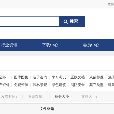
微信
行业资讯
下载中心
会员中心
全部
|
图库图集
|
造价咨询
|
学习考试
|
正版文档
|
规范标准
|
施
产资料
|
免费资源
|
园林景观
|
绿色建筑
|
消防安全
|
其它类型
|
建
发布时间↓
|
下载数量↓
|
积分大小↑
|
文件大小↓
文件标题