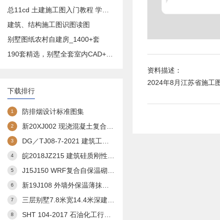
总11cd 土建施工图入门教程 学预算造价必备
建筑、结构施工图识图读图
别墅图纸农村自建房_1400+套
190套精选，别墅全套室内CAD+效果图
资料描述：
2024年8月江苏省施
下载排行
防排烟设计标准图集
1
新20XJ002 现浇混凝土复合外保温模板(XJJS)建筑构造
2
DG／TJ08-7-2021 建筑工程交通设计及停车库(场)设置标准(完整扫描版)
3
皖2018JZ215 建筑硅质刚性防水构造图集
4
J15J150 WRF复合自保温砌块构造
5
新19J108 外墙外保温薄抹灰系统建筑构造
6
三层别墅7.8米宽14.4米深建筑方案3
7
SHT 104-2017 石油化工行业通用图 总图运输通用图集--储罐区防火堤
8