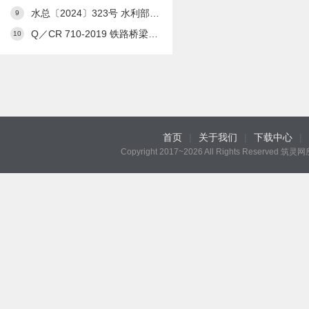
水总〔2024〕323号 水利部关于发布《水利工程设计概（估）算编制规定》及水利工程系列定额的通知
9
Q／CR 710-2019 铁路桥梁预应力管道自动压浆系统
10
首页
|
关于我们
|
下载中心
|
Copyright 2017~2026 All Rights Reserved