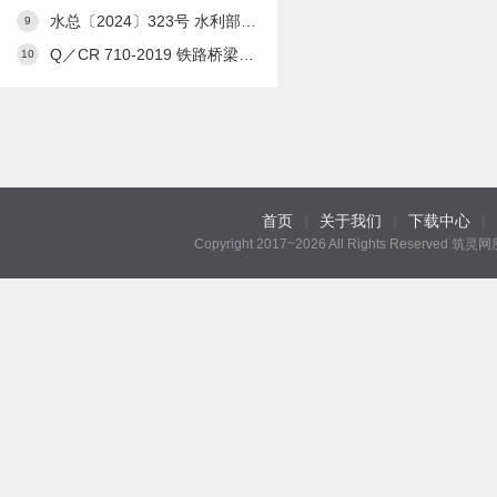
水总〔2024〕323号 水利部关于发布《水利工程设计概（估）算编制规定》及水利工程系列定额的通知
9
Q／CR 710-2019 铁路桥梁预应力管道自动压浆系统
10
首页
|
关于我们
|
下载中心
|
Copyright 2017~2026 All Rights Reserved