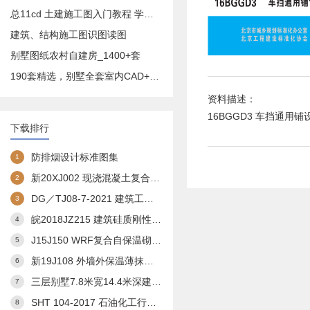
总11cd 土建施工图入门教程 学预算造价必备
建筑、结构施工图识图读图
别墅图纸农村自建房_1400+套
190套精选，别墅全套室内CAD+效果图
资料描述：
16BGGD3 车挡通用铺
下载排行
防排烟设计标准图集
1
新20XJ002 现浇混凝土复合外保温模板(XJJS)建筑构造
2
DG／TJ08-7-2021 建筑工程交通设计及停车库(场)设置标准(完整扫描版)
3
皖2018JZ215 建筑硅质刚性防水构造图集
4
J15J150 WRF复合自保温砌块构造
5
新19J108 外墙外保温薄抹灰系统建筑构造
6
三层别墅7.8米宽14.4米深建筑方案3
7
SHT 104-2017 石油化工行业通用图 总图运输通用图集--储罐区防火堤
8