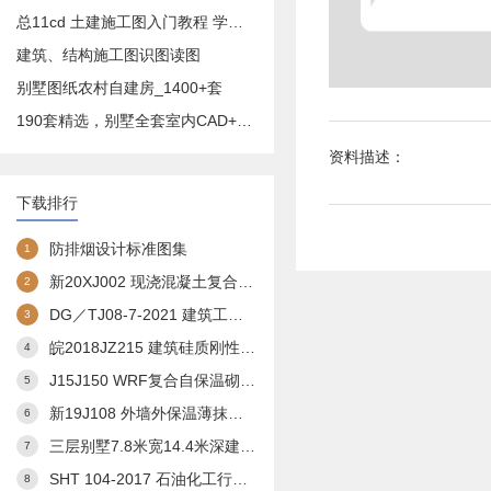
总11cd 土建施工图入门教程 学预算造价必备
建筑、结构施工图识图读图
别墅图纸农村自建房_1400+套
190套精选，别墅全套室内CAD+效果图
资料描述：
下载排行
防排烟设计标准图集
1
新20XJ002 现浇混凝土复合外保温模板(XJJS)建筑构造
2
DG／TJ08-7-2021 建筑工程交通设计及停车库(场)设置标准(完整扫描版)
3
皖2018JZ215 建筑硅质刚性防水构造图集
4
J15J150 WRF复合自保温砌块构造
5
新19J108 外墙外保温薄抹灰系统建筑构造
6
三层别墅7.8米宽14.4米深建筑方案3
7
SHT 104-2017 石油化工行业通用图 总图运输通用图集--储罐区防火堤
8