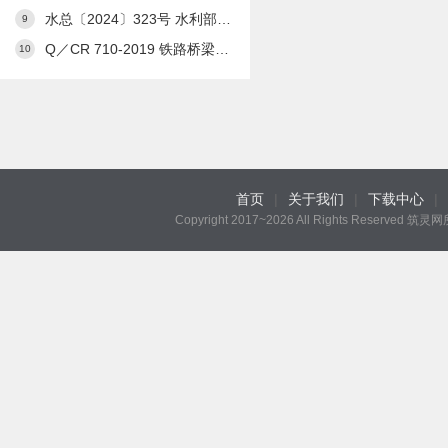
水总〔2024〕323号 水利部关于发布《水利工程设计概（估）算编制规定》及水利工程系列定额的通知
9
Q／CR 710-2019 铁路桥梁预应力管道自动压浆系统
10
首页
|
关于我们
|
下载中心
|
Copyright 2017~2026 All Rights Reserved